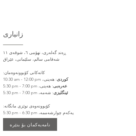
زانیاری
ڕەند گەلەری، نهۆمی ٦، شوقەی ١١
شەقامی سالم، سلێمانی، عێراق
:​​​کاتەکانی کۆبوونەوەمان
10:30 am - 12:00 pm ،
: هەینی
کوردی
5:30 pm - 7:00 pm ،
: هەینی
عەرەبی
5:30 pm - 7:00 pm ،
: شەمە
ئینگلیزی
:کۆبوونەوەی نوێزی مانگانە
5:30 pm - 6:30 pm ،یەکەم چوارشەممە
نامەیەکمان بۆ بنێرە